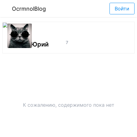
OcrmnolBlog
Войти
7
YuraN / Юрий
К сожалению, содержимого пока нет